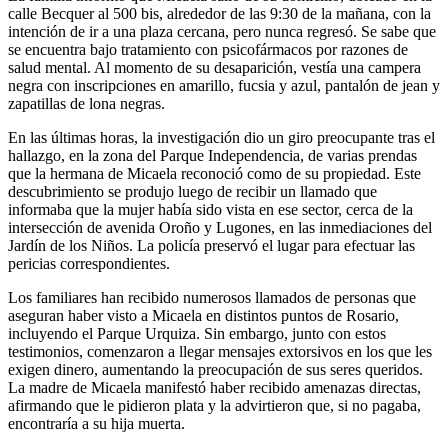
calle Becquer al 500 bis, alrededor de las 9:30 de la mañana, con la
intención de ir a una plaza cercana, pero nunca regresó. Se sabe que
se encuentra bajo tratamiento con psicofármacos por razones de
salud mental. Al momento de su desaparición, vestía una campera
negra con inscripciones en amarillo, fucsia y azul, pantalón de jean y
zapatillas de lona negras.
En las últimas horas, la investigación dio un giro preocupante tras el
hallazgo, en la zona del Parque Independencia, de varias prendas
que la hermana de Micaela reconoció como de su propiedad. Este
descubrimiento se produjo luego de recibir un llamado que
informaba que la mujer había sido vista en ese sector, cerca de la
intersección de avenida Oroño y Lugones, en las inmediaciones del
Jardín de los Niños. La policía preservó el lugar para efectuar las
pericias correspondientes.
Los familiares han recibido numerosos llamados de personas que
aseguran haber visto a Micaela en distintos puntos de Rosario,
incluyendo el Parque Urquiza. Sin embargo, junto con estos
testimonios, comenzaron a llegar mensajes extorsivos en los que les
exigen dinero, aumentando la preocupación de sus seres queridos.
La madre de Micaela manifestó haber recibido amenazas directas,
afirmando que le pidieron plata y la advirtieron que, si no pagaba,
encontraría a su hija muerta.