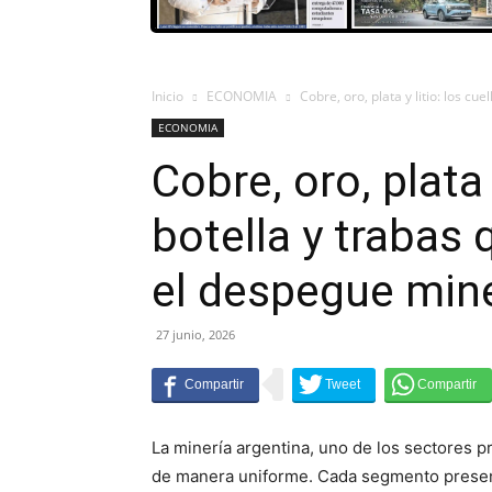
Inicio
ECONOMIA
Cobre, oro, plata y litio: los cue
ECONOMIA
Cobre, oro, plata 
botella y trabas
el despegue min
27 junio, 2026
La minería argentina, uno de los sectores pr
de manera uniforme. Cada segmento presenta