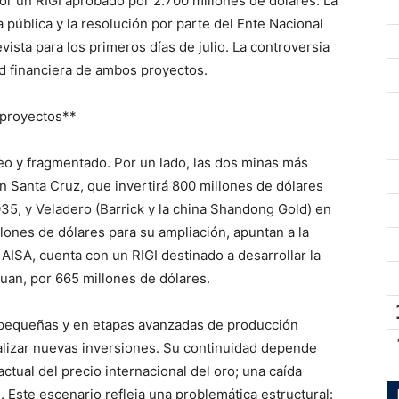
or un RIGI aprobado por 2.700 millones de dólares. La
pública y la resolución por parte del Ente Nacional
vista para los primeros días de julio. La controversia
ad financiera de ambos proyectos.
s proyectos**
eo y fragmentado. Por un lado, las dos minas más
 Santa Cruz, que invertirá 800 millones de dólares
035, y Veladero (Barrick y la china Shandong Gold) en
lones de dólares para su ampliación, apuntan a la
ISA, cuenta con un RIGI destinado a desarrollar la
an, por 665 millones de dólares.
pequeñas y en etapas avanzadas de producción
ealizar nuevas inversiones. Su continuidad depende
actual del precio internacional del oro; una caída
. Este escenario refleja una problemática estructural: