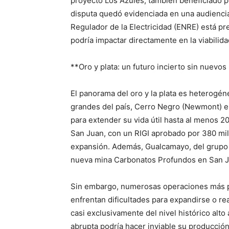
proyecto Los Azules, también beneficiado p
disputa quedó evidenciada en una audiencia 
Regulador de la Electricidad (ENRE) está pre
podría impactar directamente en la viabilid
**Oro y plata: un futuro incierto sin nuevo
El panorama del oro y la plata es heterogén
grandes del país, Cerro Negro (Newmont) en
para extender su vida útil hasta al menos 2
San Juan, con un RIGI aprobado por 380 mil
expansión. Además, Gualcamayo, del grupo A
nueva mina Carbonatos Profundos en San Ju
Sin embargo, numerosas operaciones más 
enfrentan dificultades para expandirse o r
casi exclusivamente del nivel histórico alto 
abrupta podría hacer inviable su producción