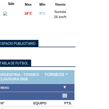
Sáb
Max
Mín
Viento
Sureste
18°C
8°C
26 km/h
ESPACIO PUBLICITARIO
TABLA DE FUTBOL