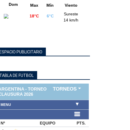
Dom
Max
Mín
Viento
Sureste
18°C
6°C
14 km/h
ESPACIO PUBLICITARIO
TABLA DE FUTBOL