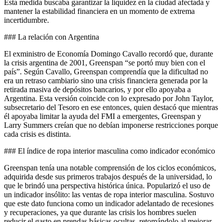
Esta medida buscaba garantizar la liquidez en la ciudad afectada y
mantener la estabilidad financiera en un momento de extrema
incertidumbre.
### La relación con Argentina
El exministro de Economía Domingo Cavallo recordó que, durante
la crisis argentina de 2001, Greenspan “se portó muy bien con el
país”. Según Cavallo, Greenspan comprendía que la dificultad no
era un retraso cambiario sino una crisis financiera generada por la
retirada masiva de depósitos bancarios, y por ello apoyaba a
Argentina. Esta versión coincide con lo expresado por John Taylor,
subsecretario del Tesoro en ese entonces, quien destacó que mientras
él apoyaba limitar la ayuda del FMI a emergentes, Greenspan y
Larry Summers creían que no debían imponerse restricciones porque
cada crisis es distinta.
### El índice de ropa interior masculina como indicador económico
Greenspan tenía una notable comprensión de los ciclos económicos,
adquirida desde sus primeros trabajos después de la universidad, lo
que le brindó una perspectiva histórica única. Popularizó el uso de
un indicador insólito: las ventas de ropa interior masculina. Sostuvo
que este dato funciona como un indicador adelantado de recesiones
y recuperaciones, ya que durante las crisis los hombres suelen
reducir el gasto en prendas básicas ocultas, retomándolo al mejorar