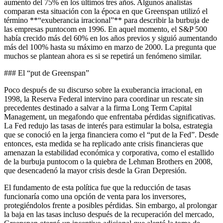
aumento del 75% en los últimos tres años. Algunos analistas
comparan esta situación con la época en que Greenspan utilizó el
término **“exuberancia irracional”** para describir la burbuja de
las empresas puntocom en 1996. En aquel momento, el S&P 500
había crecido más del 60% en los años previos y siguió aumentando
más del 100% hasta su máximo en marzo de 2000. La pregunta que
muchos se plantean ahora es si se repetirá un fenómeno similar.
### El “put de Greenspan”
Poco después de su discurso sobre la exuberancia irracional, en
1998, la Reserva Federal intervino para coordinar un rescate sin
precedentes destinado a salvar a la firma Long Term Capital
Management, un megafondo que enfrentaba pérdidas significativas.
La Fed redujo las tasas de interés para estimular la bolsa, estrategia
que se conoció en la jerga financiera como el “put de la Fed”. Desde
entonces, esta medida se ha replicado ante crisis financieras que
amenazan la estabilidad económica y corporativa, como el estallido
de la burbuja puntocom o la quiebra de Lehman Brothers en 2008,
que desencadenó la mayor crisis desde la Gran Depresión.
El fundamento de esta política fue que la reducción de tasas
funcionaría como una opción de venta para los inversores,
protegiéndolos frente a posibles pérdidas. Sin embargo, al prolongar
la baja en las tasas incluso después de la recuperación del mercado,