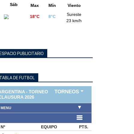
Sáb
Max
Mín
Viento
Sureste
18°C
8°C
23 km/h
ESPACIO PUBLICITARIO
TABLA DE FUTBOL