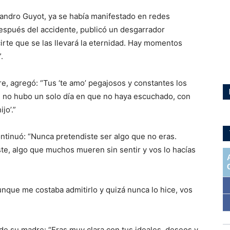
ejandro Guyot, ya se había manifestado en redes
 después del accidente, publicó un desgarrador
rte que se las llevará la eternidad. Hay momentos
.
re, agregó: “Tus ‘te amo’ pegajosos y constantes los
e no hubo un solo día en que no haya escuchado, con
jo’.”
ontinuó: “Nunca pretendiste ser algo que no eras.
ste, algo que muchos mueren sin sentir y vos lo hacías
aunque me costaba admitirlo y quizá nunca lo hice, vos
de su madre: “Eras muy clara con tus ideales, deseos y