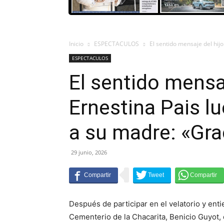
Inicio
ESPECTACULOS
El sentido mensaje del hijo
ESPECTACULOS
El sentido mensaj
Ernestina Pais l
a su madre: «Gra
29 junio, 2026
Después de participar en el velatorio y enti
Cementerio de la Chacarita, Benicio Guyot,