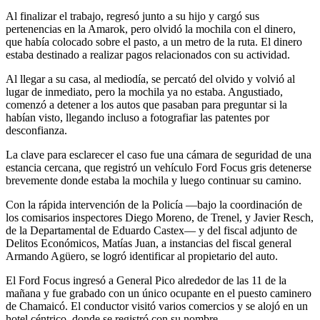
Al finalizar el trabajo, regresó junto a su hijo y cargó sus
pertenencias en la Amarok, pero olvidó la mochila con el dinero,
que había colocado sobre el pasto, a un metro de la ruta. El dinero
estaba destinado a realizar pagos relacionados con su actividad.
Al llegar a su casa, al mediodía, se percató del olvido y volvió al
lugar de inmediato, pero la mochila ya no estaba. Angustiado,
comenzó a detener a los autos que pasaban para preguntar si la
habían visto, llegando incluso a fotografiar las patentes por
desconfianza.
La clave para esclarecer el caso fue una cámara de seguridad de una
estancia cercana, que registró un vehículo Ford Focus gris detenerse
brevemente donde estaba la mochila y luego continuar su camino.
Con la rápida intervención de la Policía —bajo la coordinación de
los comisarios inspectores Diego Moreno, de Trenel, y Javier Resch,
de la Departamental de Eduardo Castex— y del fiscal adjunto de
Delitos Económicos, Matías Juan, a instancias del fiscal general
Armando Agüero, se logró identificar al propietario del auto.
El Ford Focus ingresó a General Pico alrededor de las 11 de la
mañana y fue grabado con un único ocupante en el puesto caminero
de Chamaicó. El conductor visitó varios comercios y se alojó en un
hotel céntrico, donde se registró con su nombre.