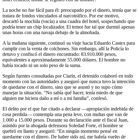
La noche no fue fácil para él: preocupado por el dinero, temía que se
tratara de fondos vinculados al narcotráfico. Por ese motivo,
descartó la mochila (vacía) a una cuadra del hotel, sospechando que
podría tener un chip localizador. El temor fue tal que durmió apenas
unas horas con una navaja debajo de la almohada.
A la mañana siguiente, continuó su viaje hacia Eduardo Castex para
cumplir con la venta de colchones. Sin embargo, allí la Policía lo
detuvo y confiscó el dinero encontrado: 83.910.000 pesos,
equivalentes a aproximadamente 55.000 dólares. El hombre no
había tocado ni un solo peso de la suma.
Según fuentes consultadas por Clarín, el detenido colaboró en todo
momento con las autoridades y aseguró que nunca tuvo la intención
de quedarse con el dinero, sino que se asustó y no supo cómo
manejar la situación. “No sabía qué hacer, tenía miedo de que
alguien me hiciera daño a mí o a mi familia”, confesó.
El delito por el que fue citado a declarar —apropiación indebida de
cosa perdida— contempla una pena leve, con multas que van de
1.000 a 15.000 pesos. Durante su declaración ante el fiscal Juan,
asistido por la abogada defensora Soledad Forte, el hombre se
quebró en llanto y aseguró: “En ningún momento pensé en
quedarme con el dinero. De haber sido así, me habría vuelto de