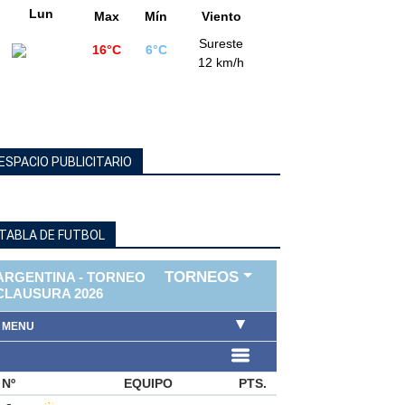
Lun
Max
Mín
Viento
Sureste
16°C
6°C
12 km/h
ESPACIO PUBLICITARIO
TABLA DE FUTBOL