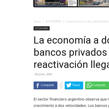
Inicio
ECONOMIA
La economía a dos velocidades: 
ECONOMIA
La economía a do
bancos privados 
reactivación llega
29 junio, 2026
El sector financiero argentino observa que
crecimiento a dos velocidades. Los bancos