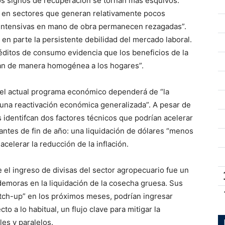
, los signos de recuperación se tornan más esquivos.
 en sectores que generan relativamente pocos
 intensivas en mano de obra permanecen rezagadas”.
a en parte la persistente debilidad del mercado laboral.
éditos de consumo evidencia que los beneficios de la
dan de manera homogénea a los hogares”.
 del actual programa económico dependerá de “la
una reactivación económica generalizada”. A pesar de
s identifcan dos factores técnicos que podrían acelerar
s antes de fin de año: una liquidación de dólares “menos
celerar la reducción de la inflación.
e el ingreso de divisas del sector agropecuario fue un
 demoras en la liquidación de la cosecha gruesa. Sus
atch-up” en los próximos meses, podrían ingresar
o a lo habitual, un flujo clave para mitigar la
les y paralelos.