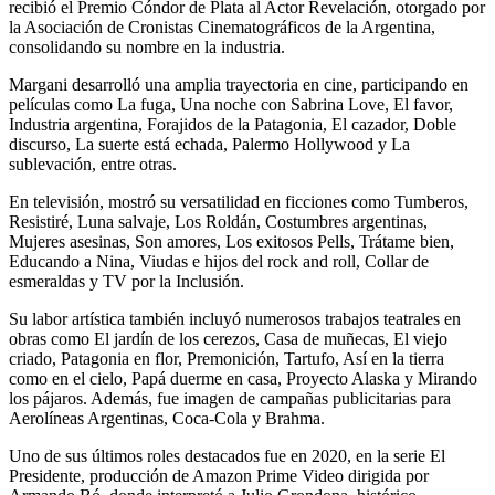
recibió el Premio Cóndor de Plata al Actor Revelación, otorgado por
la Asociación de Cronistas Cinematográficos de la Argentina,
consolidando su nombre en la industria.
Margani desarrolló una amplia trayectoria en cine, participando en
películas como La fuga, Una noche con Sabrina Love, El favor,
Industria argentina, Forajidos de la Patagonia, El cazador, Doble
discurso, La suerte está echada, Palermo Hollywood y La
sublevación, entre otras.
En televisión, mostró su versatilidad en ficciones como Tumberos,
Resistiré, Luna salvaje, Los Roldán, Costumbres argentinas,
Mujeres asesinas, Son amores, Los exitosos Pells, Trátame bien,
Educando a Nina, Viudas e hijos del rock and roll, Collar de
esmeraldas y TV por la Inclusión.
Su labor artística también incluyó numerosos trabajos teatrales en
obras como El jardín de los cerezos, Casa de muñecas, El viejo
criado, Patagonia en flor, Premonición, Tartufo, Así en la tierra
como en el cielo, Papá duerme en casa, Proyecto Alaska y Mirando
los pájaros. Además, fue imagen de campañas publicitarias para
Aerolíneas Argentinas, Coca-Cola y Brahma.
Uno de sus últimos roles destacados fue en 2020, en la serie El
Presidente, producción de Amazon Prime Video dirigida por